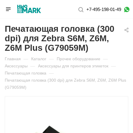
+7-495-198-01-49
Печатающая головка (300
dpi) для Zebra S6M, Z6M,
Z6M Plus (G79059M)
Главная
—
Каталог
—
Прочее оборудование
—
Аксессуары
—
Аксессуары для принтеров этикеток
—
Печатающая головка
—
Печатающая головка (300 dpi) для Zebra S6M, Z6M, Z6M Plus
(G79059M)