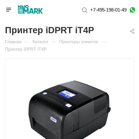
+7-495-198-01-49
Принтер iDPRT iT4P
Главная
—
Каталог
—
Принтеры этикеток
—
Принтер iDPRT iT4P