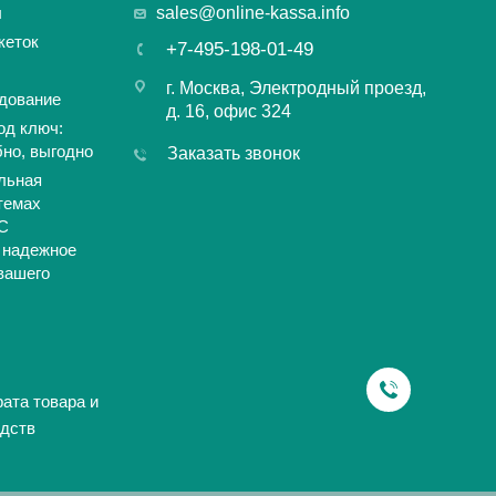
ы
sales@online-kassa.info
кеток
+7-495-198-01-49
г. Москва, Электродный проезд,
дование
д. 16, офис 324
од ключ:
бно, выгодно
Заказать звонок
льная
темах
С
 надежное
вашего
ата товара и
дств