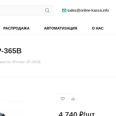
sales@online-kassa.info
РАСПРОДАЖА
АВТОМАТИЗАЦИЯ
О НАС
P-365B
икеток XPrinter XP-365B
₽
4 740
/шт