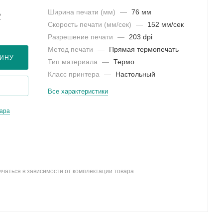
Ширина печати (мм)
—
76 мм
?
Скорость печати (мм/сек)
—
152 мм/сек
Разрешение печати
—
203 dpi
Метод печати
—
Прямая термопечать
ЗИНУ
Тип материала
—
Термо
Класс принтера
—
Настольный
Все характеристики
вара
ичаться в зависимости от комплектации товара