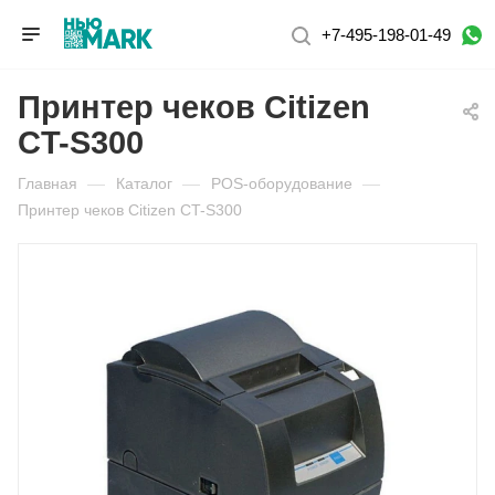
+7-495-198-01-49
Принтер чеков Citizen
CT-S300
Главная
—
Каталог
—
POS-оборудование
—
Принтер чеков Citizen CT-S300