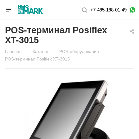
+7-495-198-01-49
POS-терминал Posiflex
XT-3015
Главная
—
Каталог
—
POS-оборудование
—
POS-терминал Posiflex XT-3015