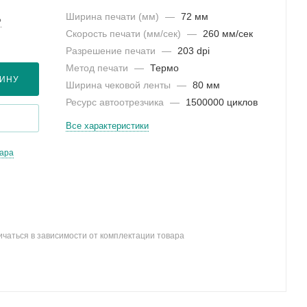
Ширина печати (мм)
—
72 мм
?
Скорость печати (мм/сек)
—
260 мм/сек
Разрешение печати
—
203 dpi
Метод печати
—
Термо
ЗИНУ
Ширина чековой ленты
—
80 мм
Ресурс автоотрезчика
—
1500000 циклов
Все характеристики
вара
ичаться в зависимости от комплектации товара