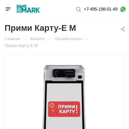
+7-495-198-01-49
Прими Карту-E М
Главная
—
Каталог
—
Онлайн-кассы
—
Прими Карту-E М