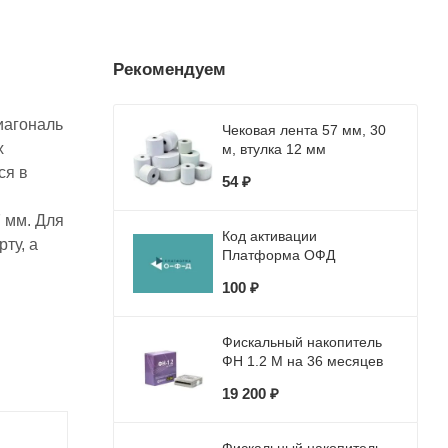
Рекомендуем
иагональ
Чековая лента 57 мм, 30
х
м, втулка 12 мм
ся в
54 ₽
 мм. Для
Код активации
ту, а
Платформа ОФД
100 ₽
Фискальный накопитель
ФН 1.2 М на 36 месяцев
19 200 ₽