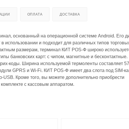
АЦИИ
ОПЛАТА
ДОСТАВКА
нал, основанный на операционной системе Android. Его д
т в использовании и подходит для различных типов торговы
пактным размерам, терминал КИТ POS-Ф широко использует
типы банковских карт: с чипом, магнитные и бесконтактные.
рих-коды. Ширина используемой термоленты составляет 57
дули GPRS и Wi-Fi. КИТ POS-Ф имеет два слота под SIM-кар
ro-USB. Кроме того, вы можете дополнительно приобрести
в комплекте с кассовым аппаратом.