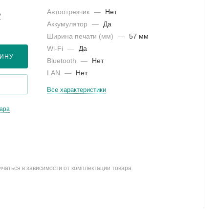
Автоотрезчик
—
Нет
?
Аккумулятор
—
Да
Ширина печати (мм)
—
57 мм
Wi-Fi
—
Да
ЗИНУ
Bluetooth
—
Нет
LAN
—
Нет
Все характеристики
вара
ичаться в зависимости от комплектации товара