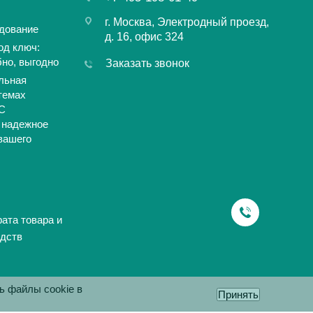
г. Москва, Электродный проезд,
дование
д. 16, офис 324
од ключ:
бно, выгодно
Заказать звонок
льная
темах
С
 надежное
вашего
ата товара и
дств
ь файлы cookie в
Принять