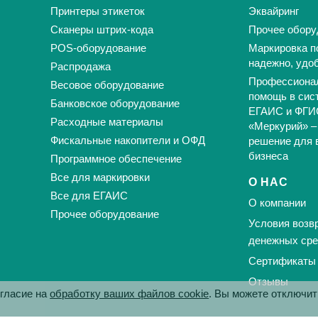
Принтеры этикеток
Эквайринг
Сканеры штрих-кода
Прочее обору
POS-оборудование
Маркировка п
надежно, удо
Распродажа
Профессиона
Весовое оборудование
помощь в сис
Банковское оборудование
ЕГАИС и ФГИ
Расходные материалы
«Меркурий» –
Фискальные накопители и ОФД
решение для 
бизнеса
Программное обеспечение
Все для маркировки
О НАС
Все для ЕГАИС
О компании
Прочее оборудование
Условия возвр
денежных сре
Сертификаты
Отзывы
огласие на
обработку ваших файлов cookie
. Вы можете отключит