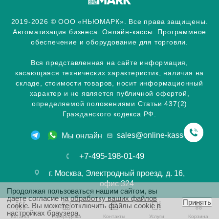
2019-2026 © ООО «НЬЮМАРК». Все права защищены.
Автоматизация бизнеса. Онлайн-кассы. Программное
обеспечение и оборудование для торговли.
Вся представленная на сайте информация,
касающаяся технических характеристик, наличия на
складе, стоимости товаров, носит информационный
характер и не является публичной офертой,
определяемой положениями Статьи 437(2)
Гражданского кодекса РФ.
sales@online-kassa.info
Мы онлайн
+7-495-198-01-49
г. Москва, Электродный проезд, д. 16,
офис 324
Продолжая пользоваться нашим сайтом, вы
даете согласие на
обработку ваших файлов
Принять
cookie
. Вы можете отключить файлы cookie в
настройках браузера.
Каталог
Распродажа
Контакты
Услуги
Корзина