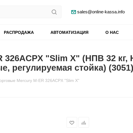
sales@online-kassa.info
РАСПРОДАЖА
АВТОМАТИЗАЦИЯ
О НАС
326ACPX "Slim X" (НПВ 32 кг, 
е, регулируемая стойка) (3051
орговые Mercury M-ER 326ACPX "Slim X"