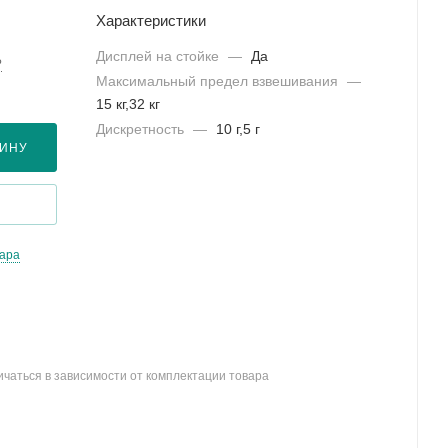
Характеристики
Дисплей на стойке
—
Да
?
Максимальный предел взвешивания
—
15 кг,32 кг
Дискретность
—
10 г,5 г
ЗИНУ
вара
ичаться в зависимости от комплектации товара