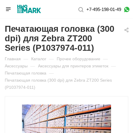
+7-495-198-01-49
Печатающая головка (300
dpi) для Zebra ZT200
Series (P1037974-011)
Главная
—
Каталог
—
Прочее оборудование
—
Аксессуары
—
Аксессуары для принтеров этикеток
—
Печатающая головка
—
Печатающая головка (300 dpi) для Zebra ZT200 Series
(P1037974-011)